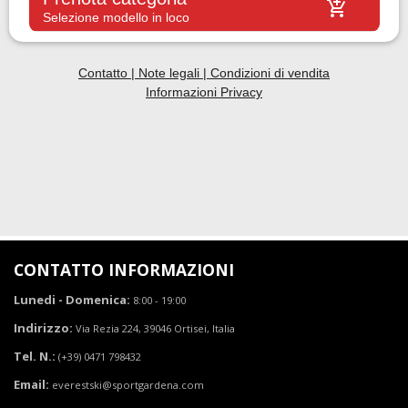
CONTATTO INFORMAZIONI
Lunedi - Domenica:
8:00 - 19:00
Indirizzo:
Via Rezia 224, 39046 Ortisei, Italia
Tel. N.:
(+39) 0471 798432
Email:
everestski@sportgardena.com